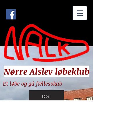
Nørre Alslev løbeklub
Et løbe og gå fællesskab
DGI